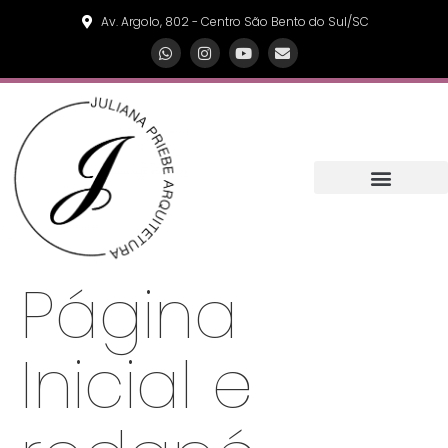
Av. Argolo, 802 - Centro São Bento do Sul/SC
Página
Inicial e