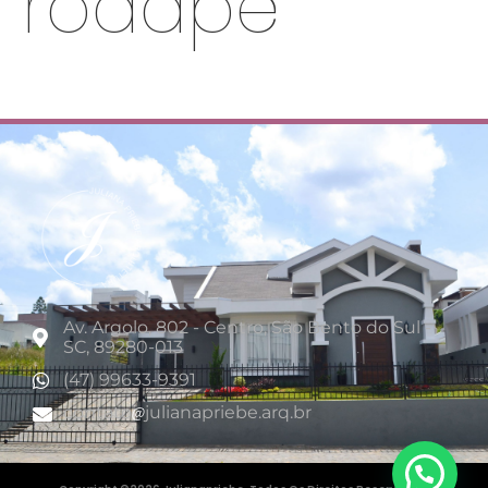
rodapé
Av. Argolo, 802 - Centro, São Bento do Sul -
SC, 89280-013
(47) 99633-9391
contato
julianapriebe.arq.br