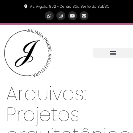
Av. Argolo, 802 - Centro São Bento do Sul/SC
Arquivos:
Projetos