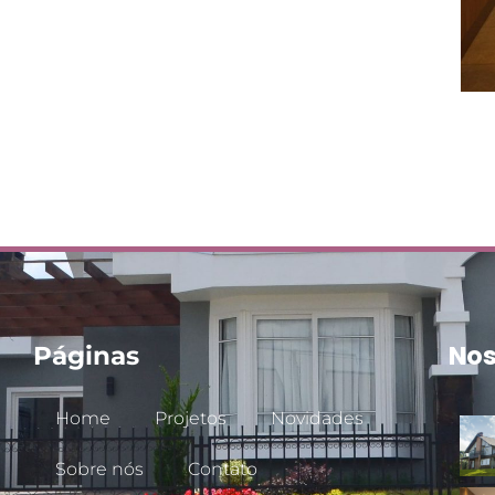
Nos
Páginas
Home
Projetos
Novidades
Sobre nós
Contato